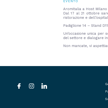
EVENTO
Aromitalia a Host Milano
Dal 17 al 21 ottobre sar
ristorazione e dell’ospital
Padiglione 14 – Stand D11
Un’occasione unica per s
del settore e dialogare in
Non mancate, vi aspettia
G
Social
P
P
menu
S