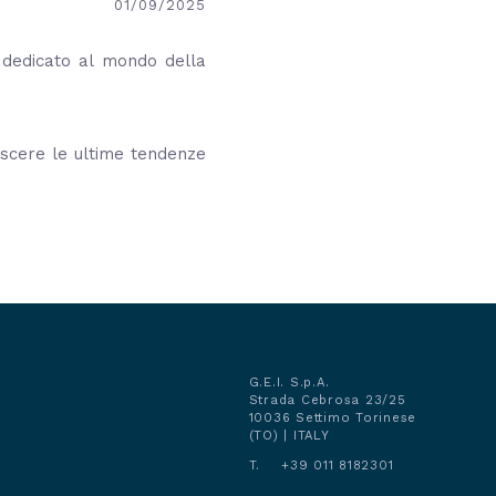
01/09/2025
e dedicato al mondo della
oscere le ultime tendenze
G.E.I. S.p.A.
Strada Cebrosa 23/25
10036 Settimo Torinese
(TO) | ITALY
T. +39 011 8182301