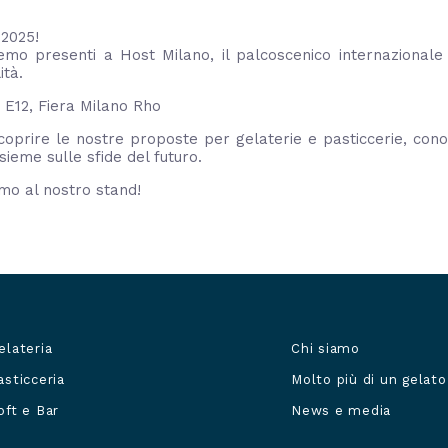
 2025!
emo presenti a Host Milano, il palcoscenico internazional
ità.
 E12, Fiera Milano Rho
coprire le nostre proposte per gelaterie e pasticcerie, con
sieme sulle sfide del futuro.
mo al nostro stand!
elateria
Chi siamo
rodotti
Navigazione
asticceria
Molto più di un gelato
principale
footer
oft e Bar
News e media