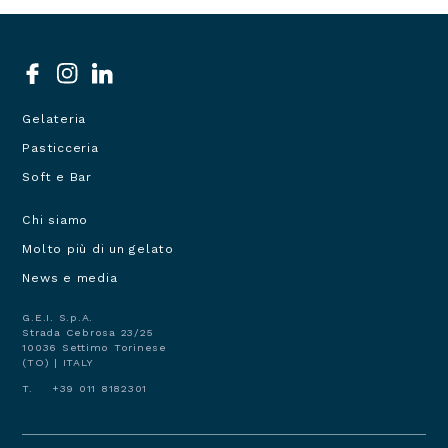
Social
menu
Gelateria
Prodotti
Pasticceria
Soft e Bar
Chi siamo
Navigazione
Molto più di un gelato
principale
footer
News e media
G.E.I. S.p.A.
Strada Cebrosa 23/25
10036 Settimo Torinese
(TO) | ITALY
T. +39 011 8182301