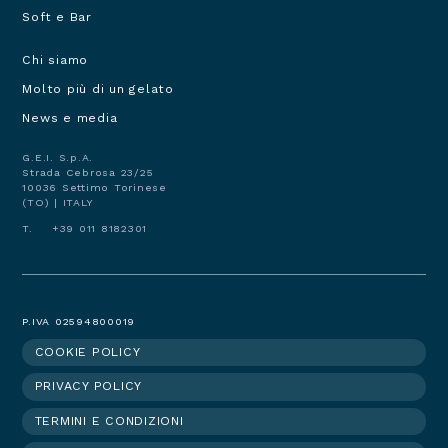
Soft e Bar
Chi siamo
Navigazione
Molto più di un gelato
principale
footer
News e media
G.E.I. S.p.A.
Strada Cebrosa 23/25
10036 Settimo Torinese
(TO) | ITALY
T. +39 011 8182301
P.IVA 02594800019
COOKIE POLICY
Footer
PRIVACY POLICY
menu
TERMINI E CONDIZIONI