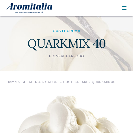
Salta
al
contenuto
principale
GUSTI CREMA
QUARKMIX 40
POLVERI A FREDDO
Home
GELATERIA
SAPORI
GUSTI CREMA
QUARKMIX 40
Briciole
di
pane