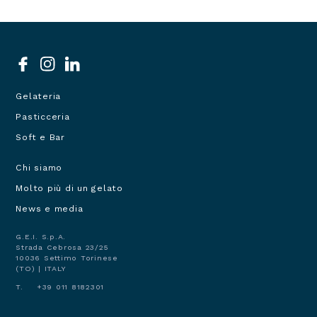
Social
menu
Gelateria
Prodotti
Pasticceria
Soft e Bar
Chi siamo
Navigazione
Molto più di un gelato
principale
footer
News e media
G.E.I. S.p.A.
Strada Cebrosa 23/25
10036 Settimo Torinese
(TO) | ITALY
T. +39 011 8182301