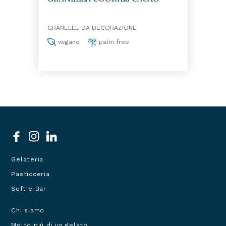
GRANELLE DA DECORAZIONE
vegano
palm free
Social
menu
Gelateria
Prodotti
Pasticceria
Soft e Bar
Chi siamo
Navigazione
Molto più di un gelato