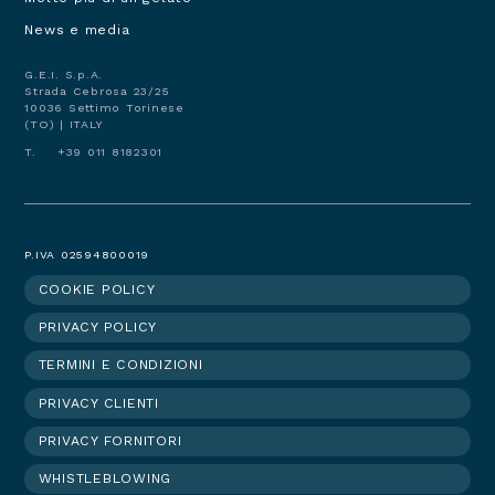
principale
footer
News e media
G.E.I. S.p.A.
Strada Cebrosa 23/25
10036 Settimo Torinese
(TO) | ITALY
T. +39 011 8182301
P.IVA 02594800019
COOKIE POLICY
Footer
PRIVACY POLICY
menu
TERMINI E CONDIZIONI
PRIVACY CLIENTI
PRIVACY FORNITORI
WHISTLEBLOWING