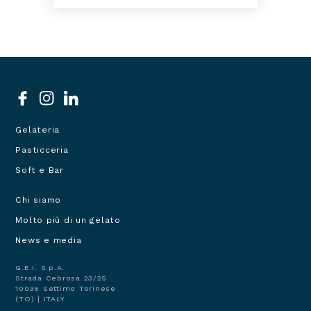
Dosaggio
80 grammi
Social
menu
Gelateria
Prodotti
Pasticceria
Soft e Bar
Chi siamo
Navigazione
Molto più di un gelato
principale
footer
News e media
G.E.I. S.p.A.
Strada Cebrosa 23/25
10036 Settimo Torinese
(TO) | ITALY